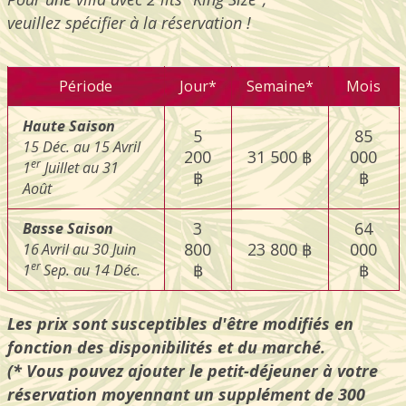
veuillez spécifier à la réservation !
P
é
riode
Jour*
Semaine*
Mois
Haute Saison
5
85
15 D
é
c. au 15 Avril
200
31 500 ฿
000
er
1
Juillet au 31
฿
฿
Ao
û
t
3
64
Basse Saison
800
23 800 ฿
000
16
Avril au 30 Juin
er
฿
฿
1
Sep. au 14 D
é
c.
Les prix sont susceptibles d'être modifiés en
fonction des disponibilités et du marché.
(* Vous pouvez ajouter le petit-déjeuner à votre
réservation moyennant un supplément de 300