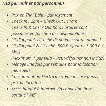
THB par nuit et par personne.)
Prix en Thai Baht / par logement
Check In : 2pm – Check Out : 11am
Check In & Check Out hors horaires
sont
possibles
en fonction des disponibilités
L
it d'appoint
, Lit bébé disponible sur demande !
L
it d'appoint
&
Lit bébé
: 300 B / Jour or 3 000 B /
Mois
(Maximum 1 par villa – Petit-déjeuner non inclus)
M
énage une fois par semaine pour la location
mensuelle
C
onsommation
Electricit
é
& Eau
incluse dans
le
prix de location
.
A
ccès
illimité à Internet
via
c
onnexion
fibre
optique "
Wifi"