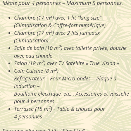
Idéale pour 4 personnes – Maximum 5 personnes.
2
Chambre (17 m
) avec 1 lit "king size"
(Climatisation & C
offre-fort numérique
)
2
Chambre (17 m
) avec 2 lits jumeaux
(Climatisation)
2
S
alle de bain (10 m
) avec toilette priv
ée, d
ouche
avec eau chaude
2
Salon (18 m
)
avec TV Satellite « True Vision »
2
Coin Cuisine (8 m
)
Réfrigerateur – Four Micro-ondes – Plaque à
induction –
Bouilloire électrique, etc… Accessoires et vaisselle
pour 4 personnes
2
Terrasse (15 m
) -
Table & chaises pour
4 personnes
Pour une villa avec 2 lits "King Size",