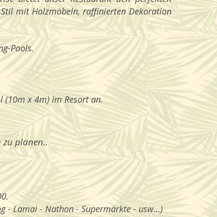
il mit Holzmöbeln, raffinierten Dekoration
ng-Pools.
l (10m x 4m) im Resort an.
 zu planen..
00.
ng - Lamai - Nathon - Supermärkte - usw…)