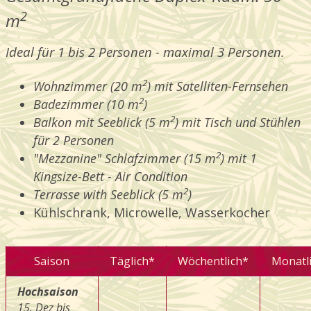
2
m
Ideal für 1 bis 2 Personen - maximal 3 Personen.
2
Wohnzimmer (20 m
) mit Satelliten-Fernsehen
2
Badezimmer (10 m
)
2
Balkon mit Seeblick (5 m
) mit Tisch und Stühlen
für 2 Personen
2
"Mezzanine" Schlafzimmer (15 m
) mit 1
Kingsize-Bett - Air Condition
2
Terrasse with Seeblick (5 m
)
Kühlschrank, Microwelle, Wasserkocher
Saison
Täglich*
Wöchentlich*
Monatl
Hochsaison
15. Dez bis